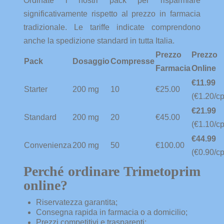
Ordinate i nostri pack per risparmiare
significativamente rispetto al prezzo in farmacia
tradizionale. Le tariffe indicate comprendono
anche la spedizione standard in tutta Italia.
Prezzo
Prezzo
Pack
Dosaggio
Compresse
Farmacia
Online
€11.99
Starter
200 mg
10
€25.00
(€1.20/cp
€21.99
Standard
200 mg
20
€45.00
(€1.10/cp
€44.99
Convenienza
200 mg
50
€100.00
(€0.90/cp
Perché ordinare Trimetoprim
online?
Riservatezza garantita;
Consegna rapida in farmacia o a domicilio;
Prezzi competitivi e trasparenti;