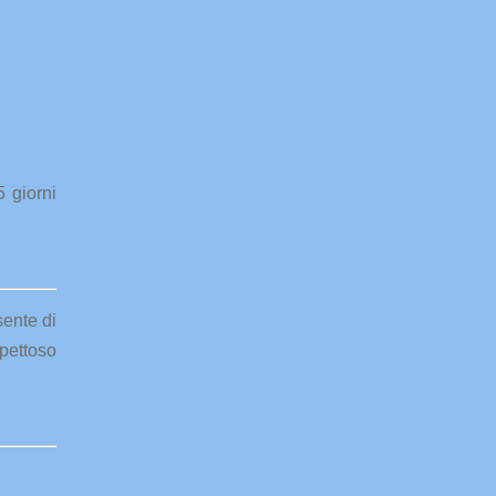
5 giorni
sente di
spettoso