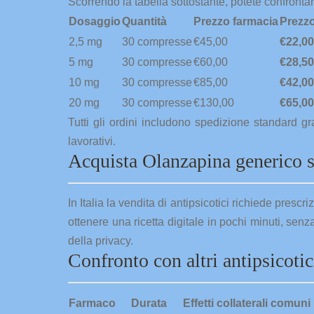
Scorrendo la tabella sottostante, potete confrontare
Dosaggio
Quantità
Prezzo farmacia
Prezzo
2,5 mg
30 compresse
€45,00
€22,00
5 mg
30 compresse
€60,00
€28,50
10 mg
30 compresse
€85,00
€42,00
20 mg
30 compresse
€130,00
€65,00
Tutti gli ordini includono spedizione standard gr
lavorativi.
Acquista Olanzapina generico se
In Italia la vendita di antipsicotici richiede prescr
ottenere una ricetta digitale in pochi minuti, senza
della privacy.
Confronto con altri antipsicotic
Farmaco
Durata
Effetti collaterali comuni