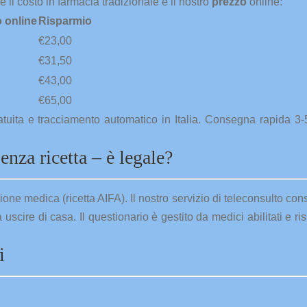
 il costo in farmacia tradizionale e il nostro
prezzo
online:
 online
Risparmio
€23,00
€31,50
€43,00
€65,00
atuita e tracciamento automatico in Italia. Consegna rapida 3-
nza ricetta – è legale?
izione medica (ricetta AIFA). Il nostro servizio di teleconsulto con
 uscire di casa. Il questionario è gestito da medici abilitati e ri
i