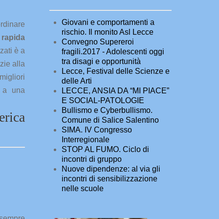
Giovani e comportamenti a
ordinare
rischio. Il monito Asl Lecce
rapida
Convegno Supereroi
zati è a
fragili.2017 - Adolescenti oggi
tra disagi e opportunità
zie alla
Lecce, Festival delle Scienze e
igliori
delle Arti
o a una
LECCE, ANSIA DA “MI PIACE”
E SOCIAL-PATOLOGIE
Bullismo e Cyberbullismo.
rica
Comune di Salice Salentino
SIMA. IV Congresso
Interregionale
STOP AL FUMO. Ciclo di
incontri di gruppo
Nuove dipendenze: al via gli
incontri di sensibilizzazione
nelle scuole
 sempre