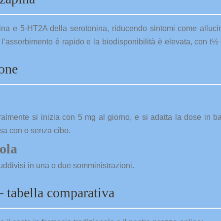
mina e 5-HT2A della serotonina, riducendo sintomi come allucin
, l’assorbimento è rapido e la biodisponibilità è elevata, con t½ 
ione
lmente si inizia con 5 mg al giorno, e si adatta la dose in b
sa con o senza cibo.
ola
uddivisi in una o due somministrazioni.
– tabella comparativa