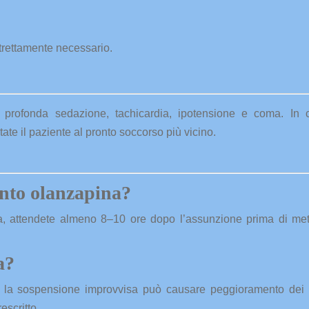
strettamente necessario.
profonda sedazione, tachicardia, ipotensione e com­a. In 
ate il paziente al pronto soccorso più vicino.
unto olanzapina?
enza, attendete almeno 8–10 ore dopo l’assunzione prima di met
a?
la sospensione improvvisa può causare peggioramento dei 
escritto.