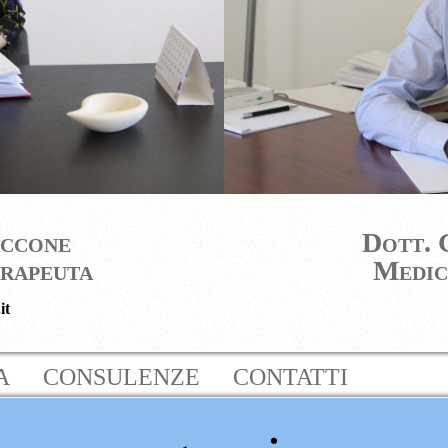
accone
D
ott. 
erapeuta
Medic
it
A
CONSULENZE
CONTATTI