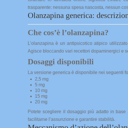
trasparente: nessuna spesa nascosta, nessun cost
Olanzapina generica: descrizio
Che cos’è l’olanzapina?
L’olanzapina è un antipsicotico atipico utilizzato p
Agisce bloccando vari recettori dopaminergici e ser
Dosaggi disponibili
La versione generica è disponibile nei seguenti fo
2,5 mg
5 mg
10 mg
15 mg
20 mg
Potete scegliere il dosaggio più adatto in base
facilitarne l’assunzione e garantire stabilità.
Meccanismo d’azione dell’olan