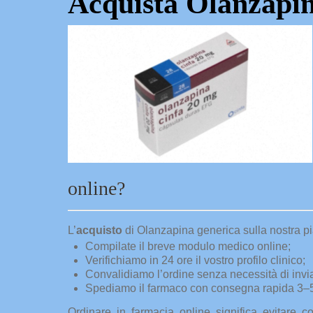
Acquista Olanzapin
online?
L’
acquisto
di Olanzapina generica sulla nostra pi
Compilate il breve modulo medico online;
Verifichiamo in 24 ore il vostro profilo clinico;
Convalidiamo l’ordine senza necessità di inviar
Spediamo il farmaco con consegna rapida 3–5 gi
Ordinare in farmacia on­­line significa evitare