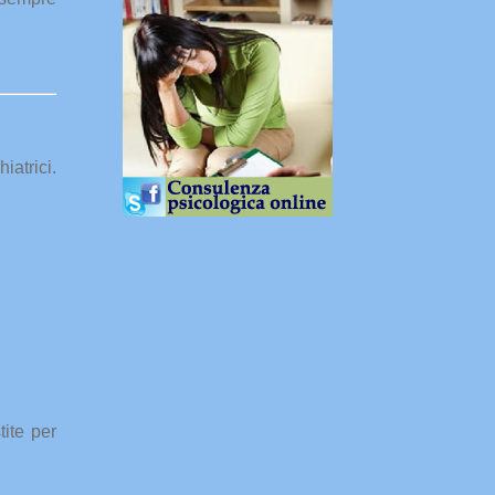
iatrici.
ite per