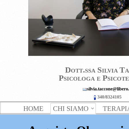
Dott.ssa Silvia T
Psicologa e Psicot
silvia.taccone@libero.
340/8324105
HOME
CHI SIAMO
TERAPI