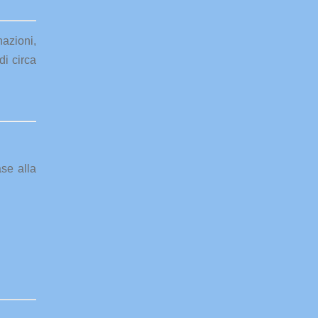
azioni,
di circa
ase alla