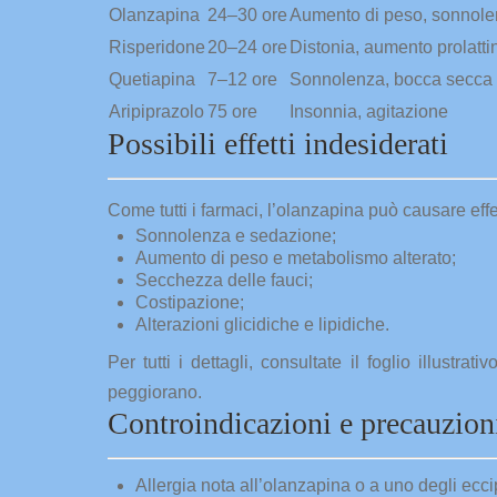
Olanzapina
24–30 ore
Aumento di peso, sonnol
Risperidone
20–24 ore
Distonia, aumento prolatti
Quetiapina
7–12 ore
Sonnolenza, bocca secca
Aripiprazolo
75 ore
Insonnia, agitazione
Possibili effetti indesiderati
Come tutti i farmaci, l’olanzapina può causare effett
Sonnolenza e sedazione;
Aumento di peso e metabolismo alterato;
Secchezza delle fauci;
Costipazione;
Alterazioni glicidiche e lipidiche.
Per tutti i dettagli, consultate il foglio illustr
peggiorano.
Controindicazioni e precauzion
Allergia nota all’olanzapina o a uno degli eccip