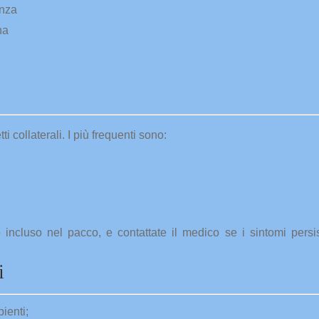
enza
na
i collaterali. I più frequenti sono:
ativo incluso nel pacco, e contattate il medico se i sintomi pers
i
ienti;