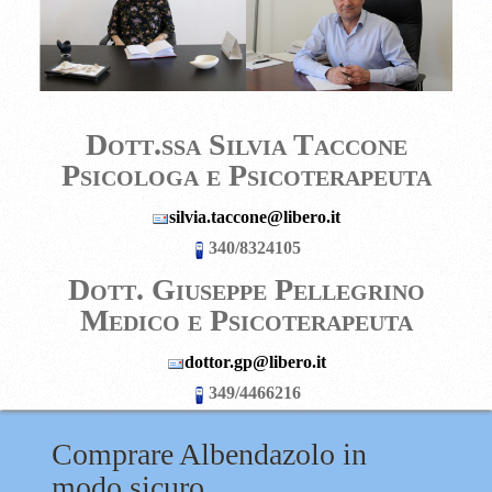
Dott.ssa Silvia Taccone
Psicologa e Psicoterapeuta
silvia.taccone@libero.it
340/8324105
D
ott. Giuseppe Pellegrino
Medico e Psicoterapeuta
dottor.gp@libero.it
349/4466216
Comprare Albendazolo in
modo sicuro