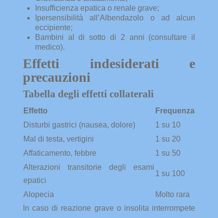
Insufficienza epatica o renale grave;
Ipersensibilità all’Albendazolo o ad alcun
eccipiente;
Bambini al di sotto di 2 anni (consultare il
medico).
Effetti indesiderati e
precauzioni
Tabella degli effetti collaterali
Effetto
Frequenza
Disturbi gastrici (nausea, dolore)
1 su 10
Mal di testa, vertigini
1 su 20
Affaticamento, febbre
1 su 50
Alterazioni transitorie degli esami
1 su 100
epatici
Alopecia
Molto rara
In caso di reazione grave o insolita interrompete