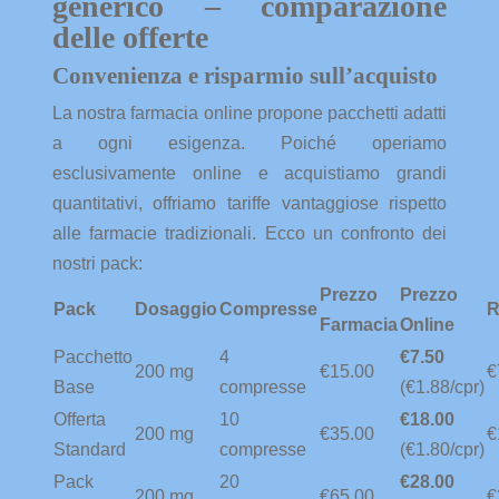
generico – comparazione
delle offerte
Convenienza e risparmio sull’acquisto
La nostra farmacia online propone pacchetti adatti
a ogni esigenza. Poiché operiamo
esclusivamente online e acquistiamo grandi
quantitativi, offriamo tariffe vantaggiose rispetto
alle farmacie tradizionali. Ecco un confronto dei
nostri pack:
Prezzo
Prezzo
Pack
Dosaggio
Compresse
R
Farmacia
Online
Pacchetto
4
€7.50
200 mg
€15.00
€
Base
compresse
(€1.88/cpr)
Offerta
10
€18.00
200 mg
€35.00
€
Standard
compresse
(€1.80/cpr)
Pack
20
€28.00
200 mg
€65.00
€