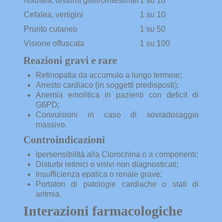
Nausea, disturbi gastrointestinali
1 su 10
Cefalea, vertigini
1 su 10
Prurito cutaneo
1 su 50
Visione offuscata
1 su 100
Reazioni gravi e rare
Retinopatia da accumulo a lungo termine;
Arresto cardiaco (in soggetti predisposti);
Anemia emolitica in pazienti con deficit di
G6PD;
Convulsioni in caso di sovradosaggio
massivo.
Controindicazioni
Ipersensibilità alla Clorochina o a componenti;
Disturbi retinici o visivi non diagnosticati;
Insufficienza epatica o renale grave;
Portatori di patologie cardiache o stati di
aritmia.
Interazioni farmacologiche