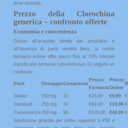
dose assunta.
Prezzo della Clorochina
generica – confronto offerte
Economia e convenienza
Grazie all’acquisto diretto dai produttori e
all’assenza di punti vendita fisici, la nostra
farmacia online offre prezzi fino al 70% inferiori
rispetto alle farmacie convenzionali. Di seguito un
confronto:
Prezzo
Prezzo
Pack
Dosaggio
Compresse
R
Farmacia
Online
Starter
250 mg
10
€25,00
€9,99
€
Standard
250 mg
30
€60,00
€19,99
€
Convenience
250 mg
90
€170,00
€49,99
€
Spedizione gratuita per ordini superiori a €50 e