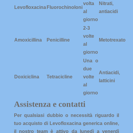
volta
Nitrati,
Levofloxacina
Fluorochinoloni
al
antiacidi
giorno
2-3
volte
Amoxicillina
Penicilline
Metotrexato
al
giorno
Una o
due
Antiacidi,
Doxiciclina
Tetracicline
volte
latticini
al
giorno
Assistenza e contatti
Per qualsiasi dubbio o necessità riguardo il
tuo
acquisto
di Levofloxacina generica
online
,
il nostro team è attivo da lunedì a venerdì