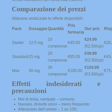
Comparazione dei prezzi
Abbiamo analizzato le offerte disponibili:
Prix
Pack
Dosaggio
Quantità
Our prix
Ris
farmacia
10
€24.99
Starter
12.5 mg
€45.00
€20
compresse
(€2.50/cpr)
20
€49.99
Standard
25 mg
€95.00
€45
compresse
(€2.50/cpr)
30
€104.99
Max
50 mg
€180.00
€75
compresse
(€3.50/cpr)
Effetti indesiderati e
precauzioni
Mal di testa, vampate – comune;
Nausea, disturbi visivi – meno frequente;
Alterazioni dell’umore – 1 su 100;